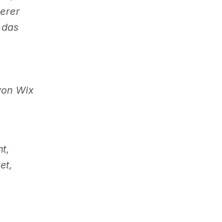
erer
 das
von Wix
t,
et,