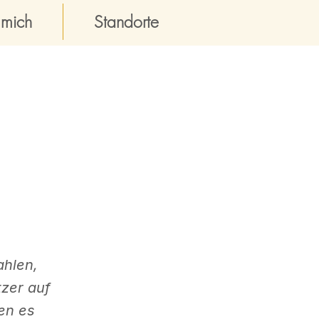
 mich
Standorte
ahlen,
zer auf
en es