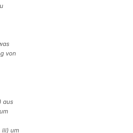
zu
twas
ng von
) aus
 um
iii) um