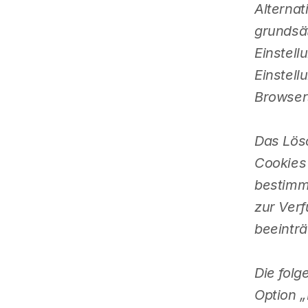
Alternat
grundsät
Einstel
Einstel
Browser
Das Lösc
Cookies
bestimm
zur Verf
beeinträ
Die folg
Option „