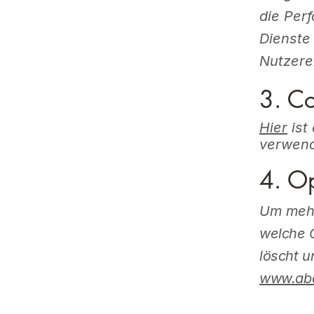
die Per
Dienste
Nutzere
3. Co
Hier
ist
verwend
4. O
Um mehr 
welche 
löscht u
www.abo