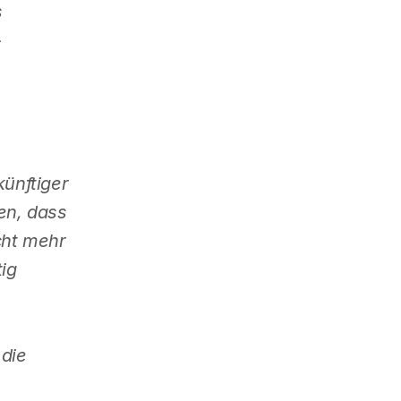
s
-
ünftiger
en, dass
cht mehr
ig
 die